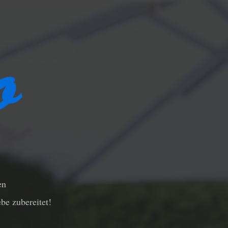
en
be zubereitet!